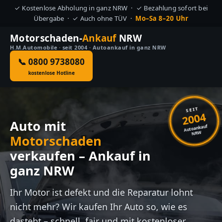
✓ Kostenlose Abholung in ganz NRW · ✓ Bezahlung sofort bei
Übergabe · ✓ Auch ohne TÜV ·
Mo–Sa 8–20 Uhr
Motorschaden-
Ankauf
NRW
H.M.Automobile · seit 2004 · Autoankauf in ganz NRW
📞 0800 9738080
kostenlose Hotline
SEIT
2004
Auto mit
Autoankauf
NRW
Motorschaden
verkaufen – Ankauf in
ganz NRW
Ihr Motor ist defekt und die Reparatur lohnt
nicht mehr? Wir kaufen Ihr Auto so, wie es
dasteht – schnell, fair und mit kostenloser