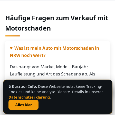
Häufige Fragen zum Verkauf mit
Motorschaden
Was ist mein Auto mit Motorschaden in
NRW noch wert?
Das hängt von Marke, Modell, Baujahr,
Laufleistung und Art des Schadens ab. Als
grobe Richtung: Fahrzeuge mit Motorschaden
🔒
Kurz zur Info:
Diese Webseite nutzt keine Tracking-
bringen je nach Restwert der Karosserie und
💬
Cookies und keine Analyse-Dienste. Details in unserer
der Teile oft noch mehrere hundert bis
Datenschutzerklärung
.
mehrere tausend Euro. Schicken Sie uns die
Alles klar
Fahrzeugdaten – Sie bekommen von uns eine