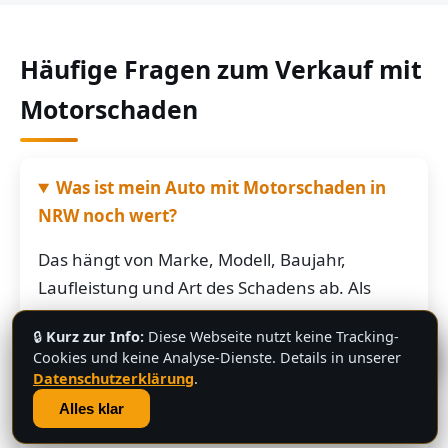
Häufige Fragen zum Verkauf mit
Motorschaden
Was ist mein Auto mit Motorschaden in
NRW noch wert?
Das hängt von Marke, Modell, Baujahr,
Laufleistung und Art des Schadens ab. Als
grobe Richtung: Fahrzeuge mit Motorschaden
🔒
Kurz zur Info:
Diese Webseite nutzt keine Tracking-
bringen je nach Restwert der Karosserie und
💬
Cookies und keine Analyse-Dienste. Details in unserer
der Teile oft noch mehrere hundert bis
Datenschutzerklärung
.
mehrere tausend Euro. Schicken Sie uns die
Alles klar
Fahrzeugdaten – Sie bekommen von uns eine