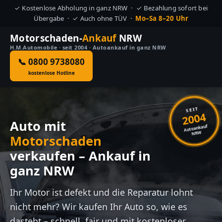
✓ Kostenlose Abholung in ganz NRW · ✓ Bezahlung sofort bei
Übergabe · ✓ Auch ohne TÜV ·
Mo–Sa 8–20 Uhr
Motorschaden-
Ankauf
NRW
H.M.Automobile · seit 2004 · Autoankauf in ganz NRW
📞 0800 9738080
kostenlose Hotline
SEIT
2004
Auto mit
Autoankauf
NRW
Motorschaden
verkaufen – Ankauf in
ganz NRW
Ihr Motor ist defekt und die Reparatur lohnt
nicht mehr? Wir kaufen Ihr Auto so, wie es
dasteht – schnell, fair und mit kostenloser