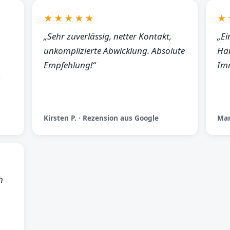
★★★★★
★
„Sehr zuverlässig, netter Kontakt,
„Ei
unkomplizierte Abwicklung. Absolute
Hän
Empfehlung!“
Imm
Kirsten P. · Rezension aus Google
Man
h