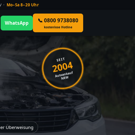
ÜV ·
Mo–Sa 8–20 Uhr
📞 0800 9738080
WhatsApp
kostenlose Hotline
SEIT
2004
Autoankauf
NRW
der Überweisung