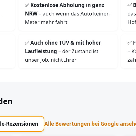
Kostenlose Abholung in ganz
B
,
NRW
– auch wenn das Auto keinen
das
Meter mehr fährt
Hof
Auch ohne TÜV & mit hoher
F
Laufleistung
– der Zustand ist
– K
unser Job, nicht Ihrer
zäh
den
gle-Rezensionen
Alle Bewertungen bei Google anse