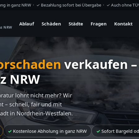
ung in ganz NRW · ✓ Bezahlung sofort bei Übergabe · ✓ Auch ohne T
Ablauf
Schäden
Städte
Fragen
Kontakt
anz NRW
orschaden
verkaufen –
nz NRW
aratur lohnt nicht mehr? Wir
t – schnell, fair und mit
tadt in Nordrhein-Westfalen.
Kostenlose Abholung in ganz NRW
Sofort Bargeld o