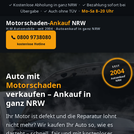
✓ Kostenlose Abholung in ganz NRW · ✓ Bezahlung sofort bei
Übergabe · ✓ Auch ohne TÜV ·
Mo–Sa 8–20 Uhr
Motorschaden-
Ankauf
NRW
H.M.Automobile · seit 2004 · Autoankauf in ganz NRW
📞 0800 9738080
kostenlose Hotline
SEIT
2004
Auto mit
Autoankauf
NRW
Motorschaden
verkaufen – Ankauf in
ganz NRW
Ihr Motor ist defekt und die Reparatur lohnt
nicht mehr? Wir kaufen Ihr Auto so, wie es
dasteht – schnell, fair und mit kostenloser