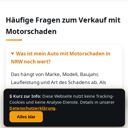
Häufige Fragen zum Verkauf mit
Motorschaden
Was ist mein Auto mit Motorschaden in
NRW noch wert?
Das hängt von Marke, Modell, Baujahr,
Laufleistung und Art des Schadens ab. Als
grobe Richtung: Fahrzeuge mit Motorschaden
🔒
Kurz zur Info:
Diese Webseite nutzt keine Tracking-
bringen je nach Restwert der Karosserie und
💬
Cookies und keine Analyse-Dienste. Details in unserer
der Teile oft noch mehrere hundert bis
Datenschutzerklärung
.
mehrere tausend Euro. Schicken Sie uns die
Alles klar
Fahrzeugdaten – Sie bekommen von uns eine