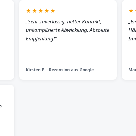
★★★★★
★
„Sehr zuverlässig, netter Kontakt,
„Ei
unkomplizierte Abwicklung. Absolute
Hän
Empfehlung!“
Imm
Kirsten P. · Rezension aus Google
Man
h