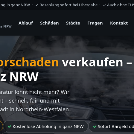
ung in ganz NRW · ✓ Bezahlung sofort bei Übergabe · ✓ Auch ohne T
Ablauf
Schäden
Städte
Fragen
Kontakt
anz NRW
orschaden
verkaufen –
nz NRW
aratur lohnt nicht mehr? Wir
t – schnell, fair und mit
tadt in Nordrhein-Westfalen.
Kostenlose Abholung in ganz NRW
Sofort Bargeld o