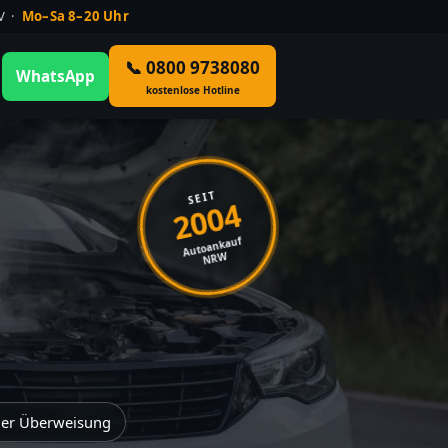
ÜV ·
Mo–Sa 8–20 Uhr
📞 0800 9738080
WhatsApp
kostenlose Hotline
SEIT
2004
Autoankauf
NRW
der Überweisung