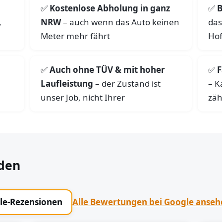
Kostenlose Abholung in ganz
B
,
NRW
– auch wenn das Auto keinen
das
Meter mehr fährt
Hof
Auch ohne TÜV & mit hoher
F
Laufleistung
– der Zustand ist
– K
unser Job, nicht Ihrer
zäh
den
gle-Rezensionen
Alle Bewertungen bei Google anse