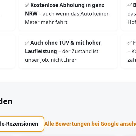
Kostenlose Abholung in ganz
B
,
NRW
– auch wenn das Auto keinen
das
Meter mehr fährt
Hof
Auch ohne TÜV & mit hoher
F
Laufleistung
– der Zustand ist
– K
unser Job, nicht Ihrer
zäh
den
gle-Rezensionen
Alle Bewertungen bei Google anse