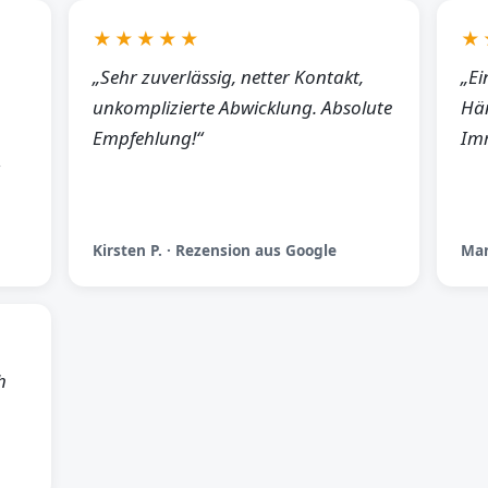
★★★★★
★
„Sehr zuverlässig, netter Kontakt,
„Ei
unkomplizierte Abwicklung. Absolute
Hän
Empfehlung!“
Imm
Kirsten P. · Rezension aus Google
Man
h