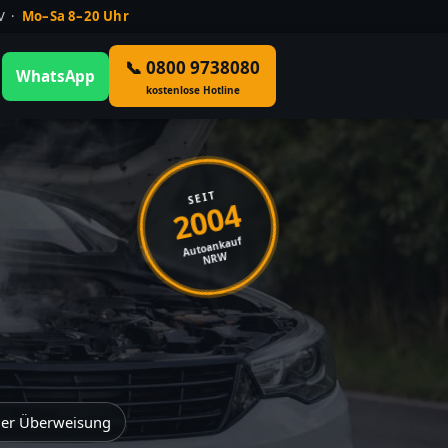
ÜV ·
Mo–Sa 8–20 Uhr
📞 0800 9738080
WhatsApp
kostenlose Hotline
SEIT
2004
Autoankauf
NRW
der Überweisung