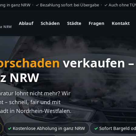
ung in ganz NRW · ✓ Bezahlung sofort bei Übergabe · ✓ Auch ohne T
Ablauf
Schäden
Städte
Fragen
Kontakt
anz NRW
orschaden
verkaufen –
nz NRW
aratur lohnt nicht mehr? Wir
t – schnell, fair und mit
tadt in Nordrhein-Westfalen.
Kostenlose Abholung in ganz NRW
Sofort Bargeld o