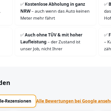
Kostenlose Abholung in ganz
B
,
NRW
– auch wenn das Auto keinen
das
Meter mehr fährt
Hof
Auch ohne TÜV & mit hoher
F
Laufleistung
– der Zustand ist
– K
unser Job, nicht Ihrer
zäh
den
gle-Rezensionen
Alle Bewertungen bei Google anse