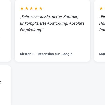
★★★★★
★
„Sehr zuverlässig, netter Kontakt,
„Ei
unkomplizierte Abwicklung. Absolute
Hän
Empfehlung!“
Imm
Kirsten P. · Rezension aus Google
Man
h