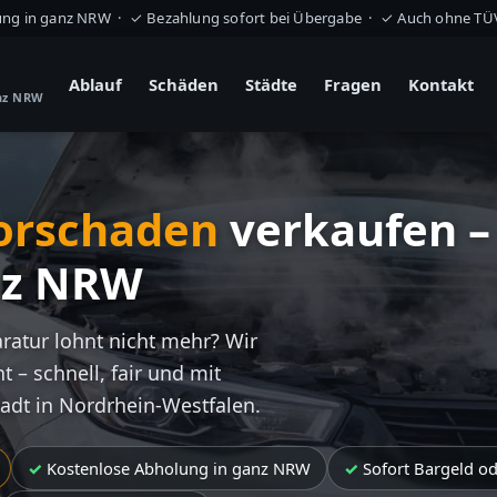
ung in ganz NRW · ✓ Bezahlung sofort bei Übergabe · ✓ Auch ohne T
Ablauf
Schäden
Städte
Fragen
Kontakt
anz NRW
orschaden
verkaufen –
nz NRW
aratur lohnt nicht mehr? Wir
t – schnell, fair und mit
tadt in Nordrhein-Westfalen.
Kostenlose Abholung in ganz NRW
Sofort Bargeld o