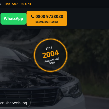
ÜV ·
Mo–Sa 8–20 Uhr
📞 0800 9738080
WhatsApp
kostenlose Hotline
SEIT
2004
Autoankauf
NRW
der Überweisung