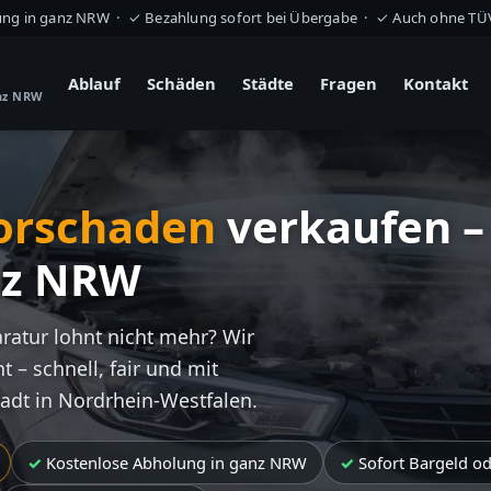
ung in ganz NRW · ✓ Bezahlung sofort bei Übergabe · ✓ Auch ohne T
Ablauf
Schäden
Städte
Fragen
Kontakt
anz NRW
orschaden
verkaufen –
nz NRW
aratur lohnt nicht mehr? Wir
t – schnell, fair und mit
tadt in Nordrhein-Westfalen.
Kostenlose Abholung in ganz NRW
Sofort Bargeld o