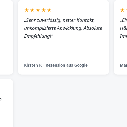
★★★★★
★
„Sehr zuverlässig, netter Kontakt,
„Ei
unkomplizierte Abwicklung. Absolute
Hän
Empfehlung!“
Imm
Kirsten P. · Rezension aus Google
Man
h