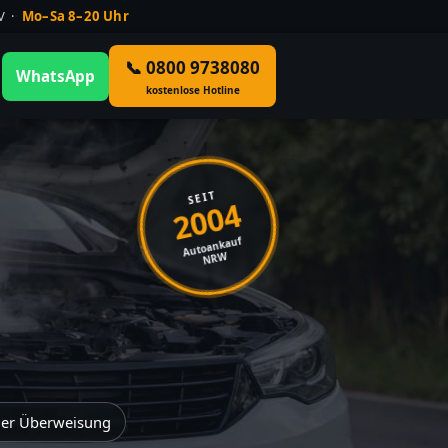
ÜV ·
Mo–Sa 8–20 Uhr
📞 0800 9738080
WhatsApp
kostenlose Hotline
SEIT
2004
Autoankauf
NRW
der Überweisung