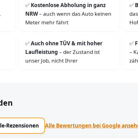
Kostenlose Abholung in ganz
B
,
NRW
– auch wenn das Auto keinen
das
Meter mehr fährt
Hof
Auch ohne TÜV & mit hoher
F
Laufleistung
– der Zustand ist
– K
unser Job, nicht Ihrer
zäh
den
gle-Rezensionen
Alle Bewertungen bei Google anse