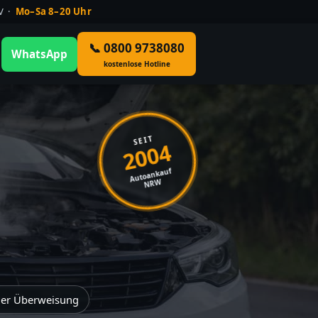
ÜV ·
Mo–Sa 8–20 Uhr
📞 0800 9738080
WhatsApp
kostenlose Hotline
SEIT
2004
Autoankauf
NRW
der Überweisung