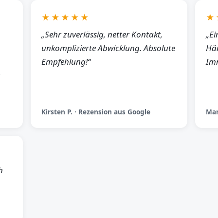
★★★★★
★
„Sehr zuverlässig, netter Kontakt,
„Ei
unkomplizierte Abwicklung. Absolute
Hän
Empfehlung!“
Imm
Kirsten P. · Rezension aus Google
Man
h