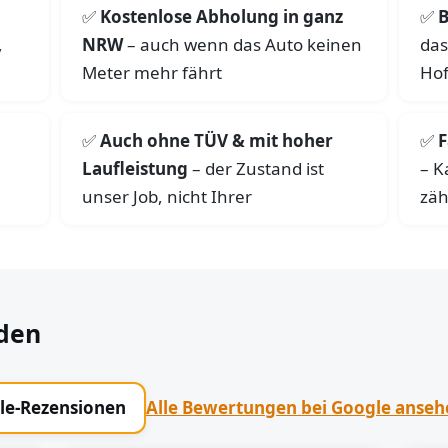
Kostenlose Abholung in ganz
B
,
NRW
– auch wenn das Auto keinen
das
Meter mehr fährt
Hof
Auch ohne TÜV & mit hoher
F
Laufleistung
– der Zustand ist
– K
unser Job, nicht Ihrer
zäh
den
gle-Rezensionen
Alle Bewertungen bei Google anse