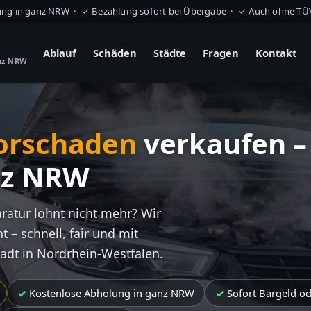
ung in ganz NRW · ✓ Bezahlung sofort bei Übergabe · ✓ Auch ohne T
Ablauf
Schäden
Städte
Fragen
Kontakt
anz NRW
orschaden
verkaufen –
nz NRW
aratur lohnt nicht mehr? Wir
t – schnell, fair und mit
tadt in Nordrhein-Westfalen.
Kostenlose Abholung in ganz NRW
Sofort Bargeld o