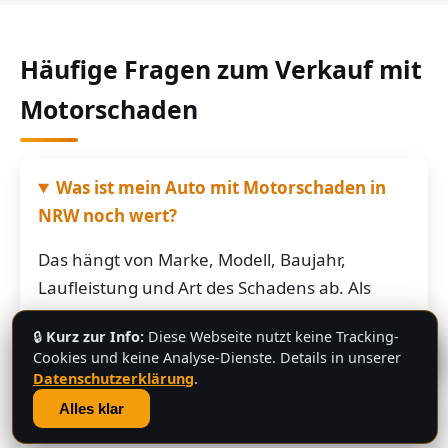
Häufige Fragen zum Verkauf mit
Motorschaden
Was ist mein Auto mit Motorschaden in
NRW noch wert?
Das hängt von Marke, Modell, Baujahr,
Laufleistung und Art des Schadens ab. Als
grobe Richtung: Fahrzeuge mit Motorschaden
🔒
Kurz zur Info:
Diese Webseite nutzt keine Tracking-
bringen je nach Restwert der Karosserie und
💬
Cookies und keine Analyse-Dienste. Details in unserer
der Teile oft noch mehrere hundert bis
Datenschutzerklärung
.
mehrere tausend Euro. Schicken Sie uns die
Alles klar
Fahrzeugdaten – Sie bekommen von uns eine