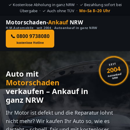
✓ Kostenlose Abholung in ganz NRW · ✓ Bezahlung sofort bei
Übergabe · ✓ Auch ohne TÜV ·
Mo–Sa 8–20 Uhr
Motorschaden-
Ankauf
NRW
H.M.Automobile · seit 2004 · Autoankauf in ganz NRW
📞 0800 9738080
kostenlose Hotline
SEIT
2004
Auto mit
Autoankauf
NRW
Motorschaden
verkaufen – Ankauf in
ganz NRW
Ihr Motor ist defekt und die Reparatur lohnt
nicht mehr? Wir kaufen Ihr Auto so, wie es
dasteht – schnell, fair und mit kostenloser