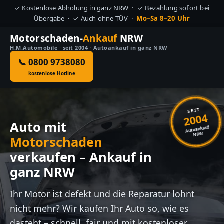
✓ Kostenlose Abholung in ganz NRW · ✓ Bezahlung sofort bei
Übergabe · ✓ Auch ohne TÜV ·
Mo–Sa 8–20 Uhr
Motorschaden-
Ankauf
NRW
H.M.Automobile · seit 2004 · Autoankauf in ganz NRW
📞 0800 9738080
kostenlose Hotline
SEIT
2004
Auto mit
Autoankauf
NRW
Motorschaden
verkaufen – Ankauf in
ganz NRW
Ihr Motor ist defekt und die Reparatur lohnt
nicht mehr? Wir kaufen Ihr Auto so, wie es
dasteht – schnell, fair und mit kostenloser