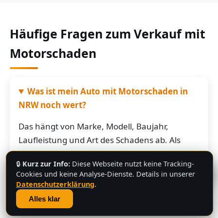
Häufige Fragen zum Verkauf mit
Motorschaden
Was ist mein Auto mit Motorschaden in
NRW noch wert?
Das hängt von Marke, Modell, Baujahr,
Laufleistung und Art des Schadens ab. Als
grobe Richtung: Fahrzeuge mit Motorschaden
🔒
Kurz zur Info:
Diese Webseite nutzt keine Tracking-
bringen je nach Restwert der Karosserie und
💬
Cookies und keine Analyse-Dienste. Details in unserer
der Teile oft noch mehrere hundert bis
Datenschutzerklärung
.
mehrere tausend Euro. Schicken Sie uns die
Alles klar
Fahrzeugdaten – Sie bekommen von uns eine