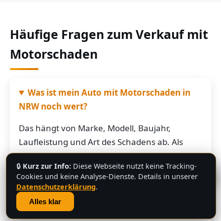
Häufige Fragen zum Verkauf mit
Motorschaden
Was ist mein Auto mit Motorschaden in
NRW noch wert?
Das hängt von Marke, Modell, Baujahr,
Laufleistung und Art des Schadens ab. Als
grobe Richtung: Fahrzeuge mit Motorschaden
🔒
Kurz zur Info:
Diese Webseite nutzt keine Tracking-
bringen je nach Restwert der Karosserie und
💬
Cookies und keine Analyse-Dienste. Details in unserer
der Teile oft noch mehrere hundert bis
Datenschutzerklärung
.
mehrere tausend Euro. Schicken Sie uns die
Alles klar
Fahrzeugdaten – Sie bekommen von uns eine