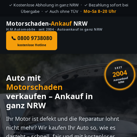
✓ Kostenlose Abholung in ganz NRW · ✓ Bezahlung sofort bei
Übergabe · ✓ Auch ohne TÜV ·
Mo–Sa 8–20 Uhr
Motorschaden-
Ankauf
NRW
H.M.Automobile · seit 2004 · Autoankauf in ganz NRW
📞 0800 9738080
kostenlose Hotline
SEIT
2004
Auto mit
Autoankauf
NRW
Motorschaden
verkaufen – Ankauf in
ganz NRW
Ihr Motor ist defekt und die Reparatur lohnt
nicht mehr? Wir kaufen Ihr Auto so, wie es
dasteht – schnell, fair und mit kostenloser