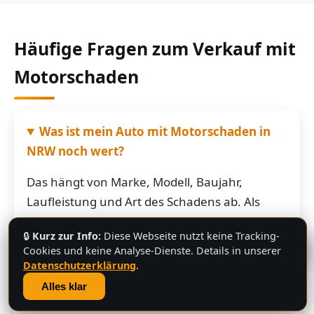
Häufige Fragen zum Verkauf mit
Motorschaden
Was ist mein Auto mit Motorschaden in
NRW noch wert?
Das hängt von Marke, Modell, Baujahr,
Laufleistung und Art des Schadens ab. Als
grobe Richtung: Fahrzeuge mit Motorschaden
🔒
Kurz zur Info:
Diese Webseite nutzt keine Tracking-
bringen je nach Restwert der Karosserie und
💬
Cookies und keine Analyse-Dienste. Details in unserer
der Teile oft noch mehrere hundert bis
Datenschutzerklärung
.
mehrere tausend Euro. Schicken Sie uns die
Alles klar
Fahrzeugdaten – Sie bekommen von uns eine