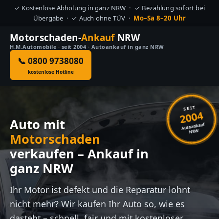
✓ Kostenlose Abholung in ganz NRW · ✓ Bezahlung sofort bei
Übergabe · ✓ Auch ohne TÜV ·
Mo–Sa 8–20 Uhr
Motorschaden-
Ankauf
NRW
H.M.Automobile · seit 2004 · Autoankauf in ganz NRW
📞 0800 9738080
kostenlose Hotline
SEIT
2004
Auto mit
Autoankauf
NRW
Motorschaden
verkaufen – Ankauf in
ganz NRW
Ihr Motor ist defekt und die Reparatur lohnt
nicht mehr? Wir kaufen Ihr Auto so, wie es
dasteht – schnell, fair und mit kostenloser