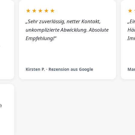
★★★★★
★
„Sehr zuverlässig, netter Kontakt,
„Ei
unkomplizierte Abwicklung. Absolute
Hän
Empfehlung!“
Imm
Kirsten P. · Rezension aus Google
Man
h