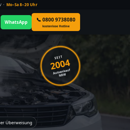
ÜV ·
Mo–Sa 8–20 Uhr
📞 0800 9738080
WhatsApp
kostenlose Hotline
SEIT
2004
Autoankauf
NRW
der Überweisung