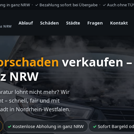
ung in ganz NRW · ✓ Bezahlung sofort bei Übergabe · ✓ Auch ohne T
Ablauf
Schäden
Städte
Fragen
Kontakt
anz NRW
orschaden
verkaufen –
nz NRW
aratur lohnt nicht mehr? Wir
t – schnell, fair und mit
tadt in Nordrhein-Westfalen.
Kostenlose Abholung in ganz NRW
Sofort Bargeld o