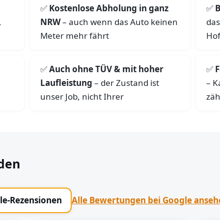
Kostenlose Abholung in ganz
B
,
NRW
– auch wenn das Auto keinen
das
Meter mehr fährt
Hof
Auch ohne TÜV & mit hoher
F
Laufleistung
– der Zustand ist
– K
unser Job, nicht Ihrer
zäh
den
gle-Rezensionen
Alle Bewertungen bei Google anse