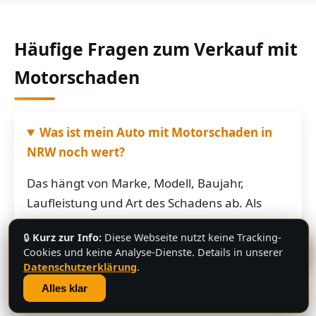
Häufige Fragen zum Verkauf mit
Motorschaden
Was ist mein Auto mit Motorschaden in
NRW noch wert?
Das hängt von Marke, Modell, Baujahr,
Laufleistung und Art des Schadens ab. Als
grobe Richtung: Fahrzeuge mit Motorschaden
🔒
Kurz zur Info:
Diese Webseite nutzt keine Tracking-
bringen je nach Restwert der Karosserie und
💬
Cookies und keine Analyse-Dienste. Details in unserer
der Teile oft noch mehrere hundert bis
Datenschutzerklärung
.
mehrere tausend Euro. Schicken Sie uns die
Alles klar
Fahrzeugdaten – Sie bekommen von uns eine