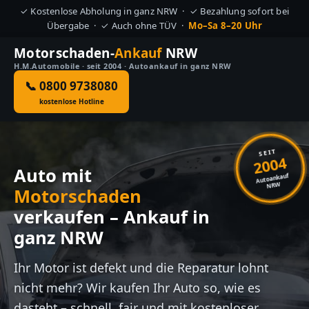
✓ Kostenlose Abholung in ganz NRW · ✓ Bezahlung sofort bei
Übergabe · ✓ Auch ohne TÜV ·
Mo–Sa 8–20 Uhr
Motorschaden-
Ankauf
NRW
H.M.Automobile · seit 2004 · Autoankauf in ganz NRW
📞 0800 9738080
kostenlose Hotline
SEIT
2004
Auto mit
Autoankauf
NRW
Motorschaden
verkaufen – Ankauf in
ganz NRW
Ihr Motor ist defekt und die Reparatur lohnt
nicht mehr? Wir kaufen Ihr Auto so, wie es
dasteht – schnell, fair und mit kostenloser