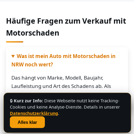
Häufige Fragen zum Verkauf mit
Motorschaden
Was ist mein Auto mit Motorschaden in
NRW noch wert?
Das hängt von Marke, Modell, Baujahr,
Laufleistung und Art des Schadens ab. Als
grobe Richtung: Fahrzeuge mit Motorschaden
🔒
Kurz zur Info:
Diese Webseite nutzt keine Tracking-
bringen je nach Restwert der Karosserie und
💬
Cookies und keine Analyse-Dienste. Details in unserer
der Teile oft noch mehrere hundert bis
Datenschutzerklärung
.
mehrere tausend Euro. Schicken Sie uns die
Alles klar
Fahrzeugdaten – Sie bekommen von uns eine