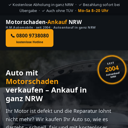
✓ Kostenlose Abholung in ganz NRW · ✓ Bezahlung sofort bei
Übergabe · ✓ Auch ohne TÜV ·
Mo–Sa 8–20 Uhr
Motorschaden-
Ankauf
NRW
H.M.Automobile · seit 2004 · Autoankauf in ganz NRW
📞 0800 9738080
kostenlose Hotline
SEIT
2004
Auto mit
Autoankauf
NRW
Motorschaden
verkaufen – Ankauf in
ganz NRW
Ihr Motor ist defekt und die Reparatur lohnt
nicht mehr? Wir kaufen Ihr Auto so, wie es
dasteht – schnell, fair und mit kostenloser