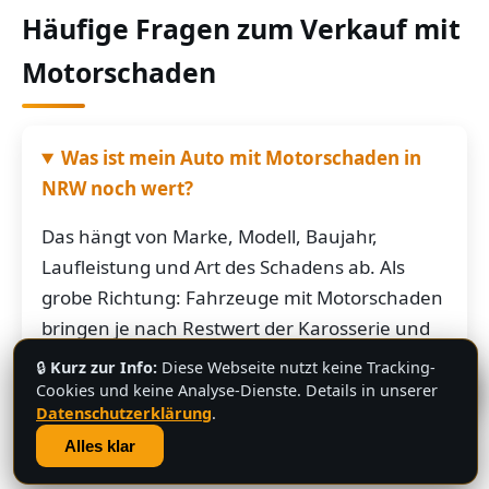
Häufige Fragen zum Verkauf mit
Motorschaden
Was ist mein Auto mit Motorschaden in
NRW noch wert?
Das hängt von Marke, Modell, Baujahr,
Laufleistung und Art des Schadens ab. Als
grobe Richtung: Fahrzeuge mit Motorschaden
bringen je nach Restwert der Karosserie und
der Teile oft noch mehrere hundert bis
🔒
Kurz zur Info:
Diese Webseite nutzt keine Tracking-
💬
mehrere tausend Euro. Schicken Sie uns die
Cookies und keine Analyse-Dienste. Details in unserer
Datenschutzerklärung
.
Fahrzeugdaten – Sie bekommen von uns eine
Alles klar
konkrete, kostenlose Einschätzung.