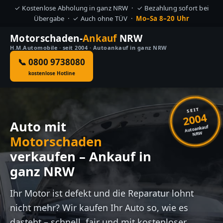
✓ Kostenlose Abholung in ganz NRW · ✓ Bezahlung sofort bei
Übergabe · ✓ Auch ohne TÜV ·
Mo–Sa 8–20 Uhr
Motorschaden-
Ankauf
NRW
H.M.Automobile · seit 2004 · Autoankauf in ganz NRW
📞 0800 9738080
kostenlose Hotline
SEIT
2004
Auto mit
Autoankauf
NRW
Motorschaden
verkaufen – Ankauf in
ganz NRW
Ihr Motor ist defekt und die Reparatur lohnt
nicht mehr? Wir kaufen Ihr Auto so, wie es
dasteht – schnell, fair und mit kostenloser