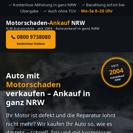
✓ Kostenlose Abholung in ganz NRW · ✓ Bezahlung sofort bei
Übergabe · ✓ Auch ohne TÜV ·
Mo–Sa 8–20 Uhr
Motorschaden-
Ankauf
NRW
H.M.Automobile · seit 2004 · Autoankauf in ganz NRW
📞 0800 9738080
kostenlose Hotline
SEIT
2004
Auto mit
Autoankauf
NRW
Motorschaden
verkaufen – Ankauf in
ganz NRW
Ihr Motor ist defekt und die Reparatur lohnt
nicht mehr? Wir kaufen Ihr Auto so, wie es
dasteht – schnell, fair und mit kostenloser