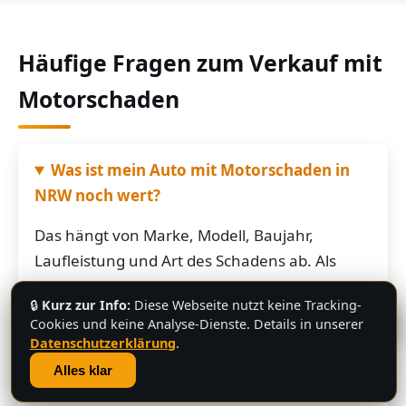
Häufige Fragen zum Verkauf mit
Motorschaden
Was ist mein Auto mit Motorschaden in
NRW noch wert?
Das hängt von Marke, Modell, Baujahr,
Laufleistung und Art des Schadens ab. Als
grobe Richtung: Fahrzeuge mit Motorschaden
🔒
Kurz zur Info:
Diese Webseite nutzt keine Tracking-
bringen je nach Restwert der Karosserie und
💬
Cookies und keine Analyse-Dienste. Details in unserer
der Teile oft noch mehrere hundert bis
Datenschutzerklärung
.
mehrere tausend Euro. Schicken Sie uns die
Alles klar
Fahrzeugdaten – Sie bekommen von uns eine