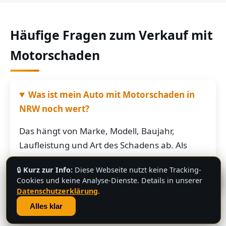
Häufige Fragen zum Verkauf mit
Motorschaden
Was ist mein Auto mit Motorschaden in
NRW noch wert?
Das hängt von Marke, Modell, Baujahr,
Laufleistung und Art des Schadens ab. Als
grobe Richtung: Fahrzeuge mit Motorschaden
🔒
Kurz zur Info:
Diese Webseite nutzt keine Tracking-
bringen je nach Restwert der Karosserie und
💬
Cookies und keine Analyse-Dienste. Details in unserer
der Teile oft noch mehrere hundert bis
Datenschutzerklärung
.
mehrere tausend Euro. Schicken Sie uns die
Alles klar
Fahrzeugdaten – Sie bekommen von uns eine