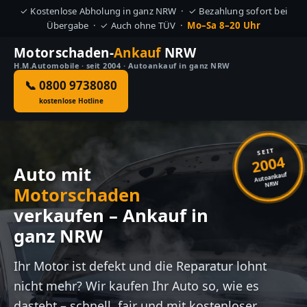
✓ Kostenlose Abholung in ganz NRW · ✓ Bezahlung sofort bei
Übergabe · ✓ Auch ohne TÜV ·
Mo–Sa 8–20 Uhr
Motorschaden-
Ankauf
NRW
H.M.Automobile · seit 2004 · Autoankauf in ganz NRW
📞 0800 9738080
kostenlose Hotline
SEIT
2004
Auto mit
Autoankauf
NRW
Motorschaden
verkaufen – Ankauf in
ganz NRW
Ihr Motor ist defekt und die Reparatur lohnt
nicht mehr? Wir kaufen Ihr Auto so, wie es
dasteht – schnell, fair und mit kostenloser