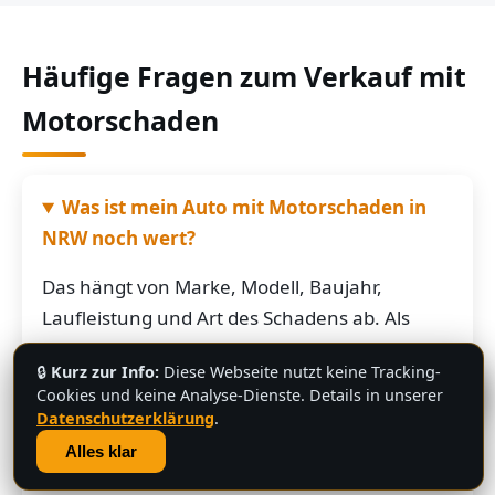
Häufige Fragen zum Verkauf mit
Motorschaden
Was ist mein Auto mit Motorschaden in
NRW noch wert?
Das hängt von Marke, Modell, Baujahr,
Laufleistung und Art des Schadens ab. Als
grobe Richtung: Fahrzeuge mit Motorschaden
🔒
Kurz zur Info:
Diese Webseite nutzt keine Tracking-
bringen je nach Restwert der Karosserie und
💬
Cookies und keine Analyse-Dienste. Details in unserer
der Teile oft noch mehrere hundert bis
Datenschutzerklärung
.
mehrere tausend Euro. Schicken Sie uns die
Alles klar
Fahrzeugdaten – Sie bekommen von uns eine