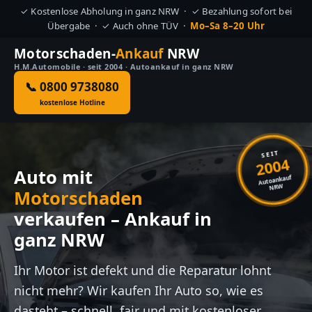
✓ Kostenlose Abholung in ganz NRW · ✓ Bezahlung sofort bei
Übergabe · ✓ Auch ohne TÜV ·
Mo–Sa 8–20 Uhr
Motorschaden-
Ankauf
NRW
H.M.Automobile · seit 2004 · Autoankauf in ganz NRW
📞 0800 9738080
kostenlose Hotline
SEIT
2004
Auto mit
Autoankauf
NRW
Motorschaden
verkaufen – Ankauf in
ganz NRW
Ihr Motor ist defekt und die Reparatur lohnt
nicht mehr? Wir kaufen Ihr Auto so, wie es
dasteht – schnell, fair und mit kostenloser