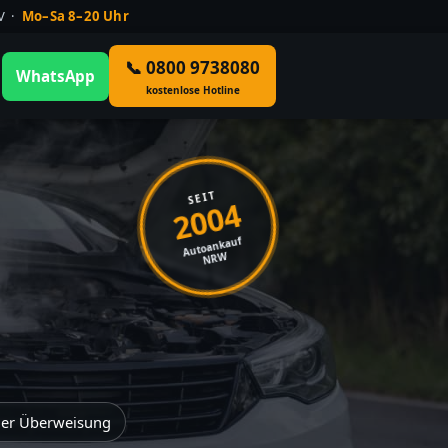
ÜV ·
Mo–Sa 8–20 Uhr
📞 0800 9738080
WhatsApp
kostenlose Hotline
SEIT
2004
Autoankauf
NRW
der Überweisung