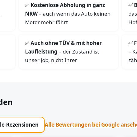
Kostenlose Abholung in ganz
B
,
NRW
– auch wenn das Auto keinen
das
Meter mehr fährt
Hof
Auch ohne TÜV & mit hoher
F
Laufleistung
– der Zustand ist
– K
unser Job, nicht Ihrer
zäh
den
gle-Rezensionen
Alle Bewertungen bei Google anse