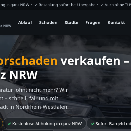
ung in ganz NRW · ✓ Bezahlung sofort bei Übergabe · ✓ Auch ohne T
Ablauf
Schäden
Städte
Fragen
Kontakt
anz NRW
orschaden
verkaufen –
nz NRW
aratur lohnt nicht mehr? Wir
t – schnell, fair und mit
tadt in Nordrhein-Westfalen.
Kostenlose Abholung in ganz NRW
Sofort Bargeld o