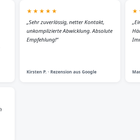
★★★★★
★
„Sehr zuverlässig, netter Kontakt,
„Ei
unkomplizierte Abwicklung. Absolute
Hän
Empfehlung!“
Imm
Kirsten P. · Rezension aus Google
Man
h