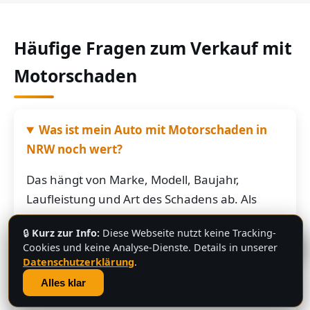
Häufige Fragen zum Verkauf mit
Motorschaden
Was ist mein Auto mit Motorschaden in
NRW noch wert?
Das hängt von Marke, Modell, Baujahr,
Laufleistung und Art des Schadens ab. Als
grobe Richtung: Fahrzeuge mit Motorschaden
🔒
Kurz zur Info:
Diese Webseite nutzt keine Tracking-
bringen je nach Restwert der Karosserie und
💬
Cookies und keine Analyse-Dienste. Details in unserer
der Teile oft noch mehrere hundert bis
Datenschutzerklärung
.
mehrere tausend Euro. Schicken Sie uns die
Alles klar
Fahrzeugdaten – Sie bekommen von uns eine