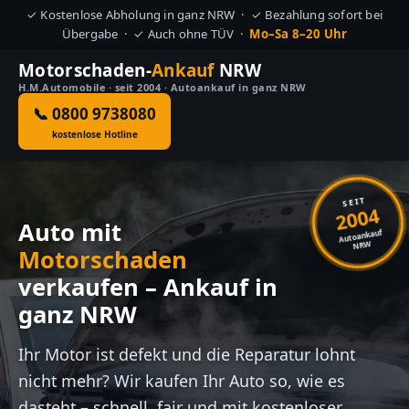
✓ Kostenlose Abholung in ganz NRW · ✓ Bezahlung sofort bei
Übergabe · ✓ Auch ohne TÜV ·
Mo–Sa 8–20 Uhr
Motorschaden-
Ankauf
NRW
H.M.Automobile · seit 2004 · Autoankauf in ganz NRW
📞 0800 9738080
kostenlose Hotline
SEIT
2004
Auto mit
Autoankauf
NRW
Motorschaden
verkaufen – Ankauf in
ganz NRW
Ihr Motor ist defekt und die Reparatur lohnt
nicht mehr? Wir kaufen Ihr Auto so, wie es
dasteht – schnell, fair und mit kostenloser