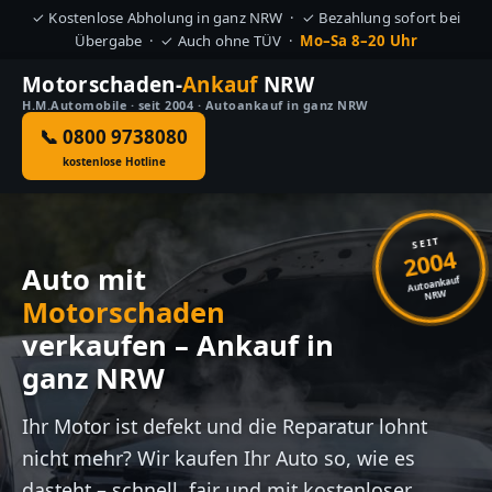
✓ Kostenlose Abholung in ganz NRW · ✓ Bezahlung sofort bei
Übergabe · ✓ Auch ohne TÜV ·
Mo–Sa 8–20 Uhr
Motorschaden-
Ankauf
NRW
H.M.Automobile · seit 2004 · Autoankauf in ganz NRW
📞 0800 9738080
kostenlose Hotline
SEIT
2004
Auto mit
Autoankauf
NRW
Motorschaden
verkaufen – Ankauf in
ganz NRW
Ihr Motor ist defekt und die Reparatur lohnt
nicht mehr? Wir kaufen Ihr Auto so, wie es
dasteht – schnell, fair und mit kostenloser