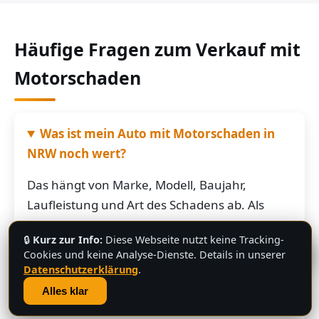
Häufige Fragen zum Verkauf mit
Motorschaden
Was ist mein Auto mit Motorschaden in
NRW noch wert?
Das hängt von Marke, Modell, Baujahr,
Laufleistung und Art des Schadens ab. Als
grobe Richtung: Fahrzeuge mit Motorschaden
🔒
Kurz zur Info:
Diese Webseite nutzt keine Tracking-
bringen je nach Restwert der Karosserie und
💬
Cookies und keine Analyse-Dienste. Details in unserer
der Teile oft noch mehrere hundert bis
Datenschutzerklärung
.
mehrere tausend Euro. Schicken Sie uns die
Alles klar
Fahrzeugdaten – Sie bekommen von uns eine