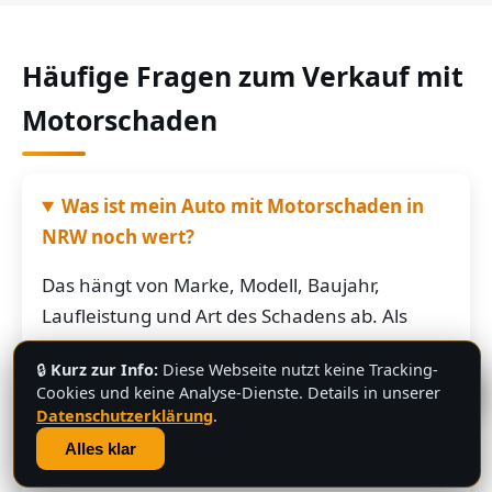
Häufige Fragen zum Verkauf mit
Motorschaden
Was ist mein Auto mit Motorschaden in
NRW noch wert?
Das hängt von Marke, Modell, Baujahr,
Laufleistung und Art des Schadens ab. Als
grobe Richtung: Fahrzeuge mit Motorschaden
🔒
Kurz zur Info:
Diese Webseite nutzt keine Tracking-
bringen je nach Restwert der Karosserie und
💬
Cookies und keine Analyse-Dienste. Details in unserer
der Teile oft noch mehrere hundert bis
Datenschutzerklärung
.
mehrere tausend Euro. Schicken Sie uns die
Alles klar
Fahrzeugdaten – Sie bekommen von uns eine