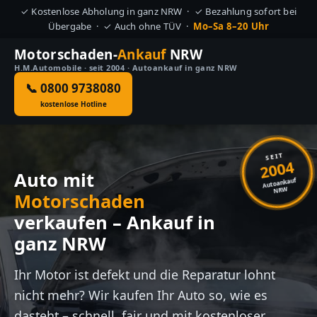
✓ Kostenlose Abholung in ganz NRW · ✓ Bezahlung sofort bei
Übergabe · ✓ Auch ohne TÜV ·
Mo–Sa 8–20 Uhr
Motorschaden-
Ankauf
NRW
H.M.Automobile · seit 2004 · Autoankauf in ganz NRW
📞 0800 9738080
kostenlose Hotline
SEIT
2004
Auto mit
Autoankauf
NRW
Motorschaden
verkaufen – Ankauf in
ganz NRW
Ihr Motor ist defekt und die Reparatur lohnt
nicht mehr? Wir kaufen Ihr Auto so, wie es
dasteht – schnell, fair und mit kostenloser