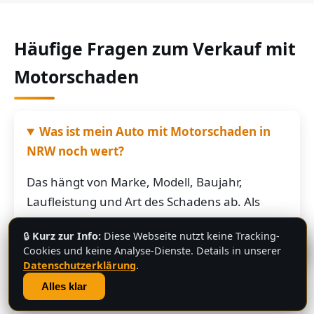
Häufige Fragen zum Verkauf mit
Motorschaden
Was ist mein Auto mit Motorschaden in
NRW noch wert?
Das hängt von Marke, Modell, Baujahr,
Laufleistung und Art des Schadens ab. Als
grobe Richtung: Fahrzeuge mit Motorschaden
🔒
Kurz zur Info:
Diese Webseite nutzt keine Tracking-
bringen je nach Restwert der Karosserie und
💬
Cookies und keine Analyse-Dienste. Details in unserer
der Teile oft noch mehrere hundert bis
Datenschutzerklärung
.
mehrere tausend Euro. Schicken Sie uns die
Alles klar
Fahrzeugdaten – Sie bekommen von uns eine