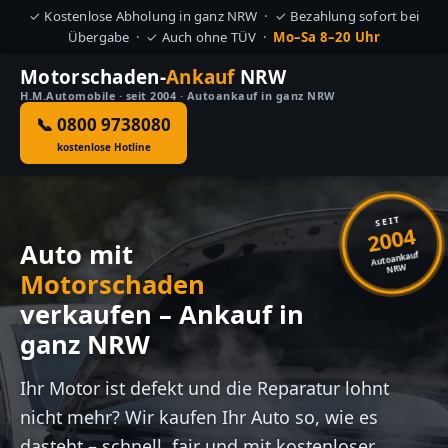
✓ Kostenlose Abholung in ganz NRW · ✓ Bezahlung sofort bei
Übergabe · ✓ Auch ohne TÜV ·
Mo–Sa 8–20 Uhr
Motorschaden-
Ankauf
NRW
H.M.Automobile · seit 2004 · Autoankauf in ganz NRW
📞 0800 9738080
kostenlose Hotline
SEIT
2004
Auto mit
Autoankauf
NRW
Motorschaden
verkaufen – Ankauf in
ganz NRW
Ihr Motor ist defekt und die Reparatur lohnt
nicht mehr? Wir kaufen Ihr Auto so, wie es
dasteht – schnell, fair und mit kostenloser