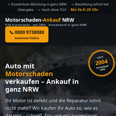
✓ Kostenlose Abholung in ganz NRW · ✓ Bezahlung sofort bei
Übergabe · ✓ Auch ohne TÜV ·
Mo–Sa 8–20 Uhr
Motorschaden-
Ankauf
NRW
H.M.Automobile · seit 2004 · Autoankauf in ganz NRW
📞 0800 9738080
kostenlose Hotline
SEIT
2004
Auto mit
Autoankauf
NRW
Motorschaden
verkaufen – Ankauf in
ganz NRW
Ihr Motor ist defekt und die Reparatur lohnt
nicht mehr? Wir kaufen Ihr Auto so, wie es
dasteht – schnell, fair und mit kostenloser