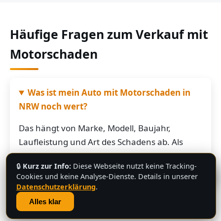
Häufige Fragen zum Verkauf mit
Motorschaden
Was ist mein Auto mit Motorschaden in
NRW noch wert?
Das hängt von Marke, Modell, Baujahr,
Laufleistung und Art des Schadens ab. Als
grobe Richtung: Fahrzeuge mit Motorschaden
🔒
Kurz zur Info:
Diese Webseite nutzt keine Tracking-
bringen je nach Restwert der Karosserie und
💬
Cookies und keine Analyse-Dienste. Details in unserer
der Teile oft noch mehrere hundert bis
Datenschutzerklärung
.
mehrere tausend Euro. Schicken Sie uns die
Alles klar
Fahrzeugdaten – Sie bekommen von uns eine